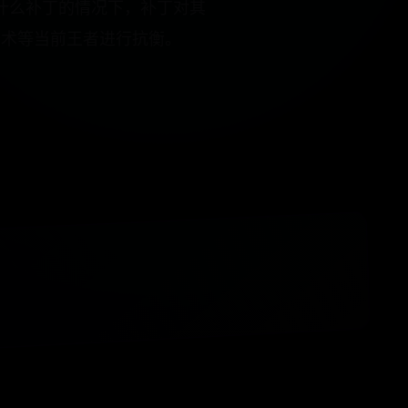
什么补丁的情况下，补丁对其
务术等当前王者进行抗衡。