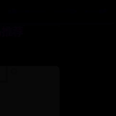
日博365wWW133562
365bet论坛
365dni讲解
码推荐