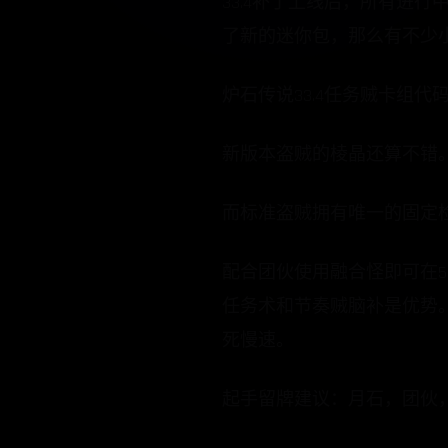
33.4补丁上线后，所有进
了新的迷你包，那么有不少小
炉石传说33.4任务贼卡组代
新版本盗贼的棱晶还算不错
而标准盗贼拥有唯一的固定检
配合团伙使用融合怪即可在
任务术和节奏贼脑补是优势
死慢速。
起手留牌建议：月石，团伙