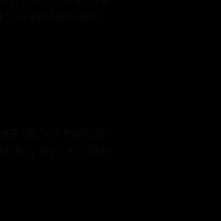
更新还上线了不少内容，带来
3.4任务贼卡组代码推荐。
超展开场面。对阵目前主流的
挥的情况，理论上两三波就推