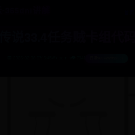
-365dni讲解
首页
传说33.4任务贼卡组代
📅 2026-02-08 07:16:45
✍️ admin
👁️ 7941
日博365wWW133562