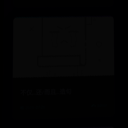
不仅…还/而且…造句
✍️ admin
📅 2026-07-28