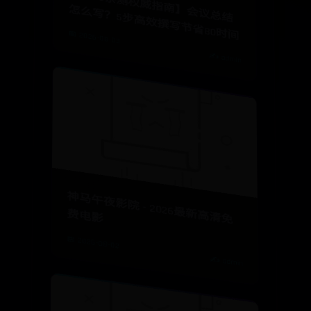
【
2025亲
测
权
威
南
】
会
议
总
结
么
写
？
5步
高
效
撰
写
节
省
80时
指
怎
间
📅 2026-08-03
✍️ admin
神
马
午
夜
影
院
- 2026最
新
高
清
免
电
费
影
📅 2026-08-02