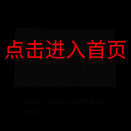
📅 2026-07-29
✍️ admin
点击进入首页
世界杯｜揭幕战上 墨西哥亮出文
化名片
✍️ admin
📅 2026-07-28