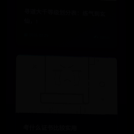
寻道大千等级划分表：练气到玄
仙，1
📅 2026-07-29
✍️ admin
考什么证书比较实用