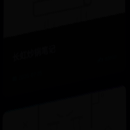
长虹炒锅笔记
✍️ admin