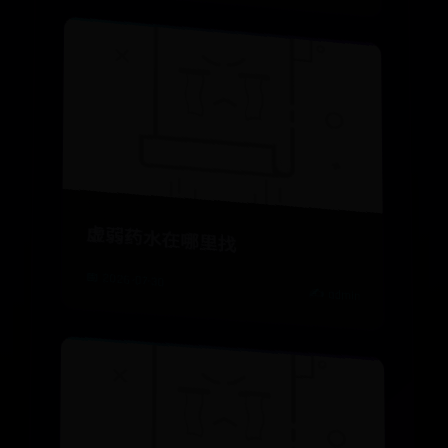
✍️ admin
虚弱药水在哪里找
📅 2026-07-30
✍️ admin