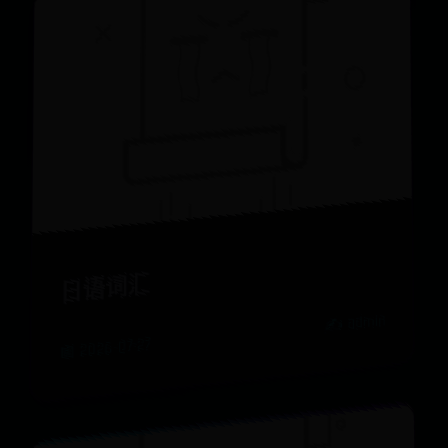
日语词汇
✍️ admin
📅 2026-07-27