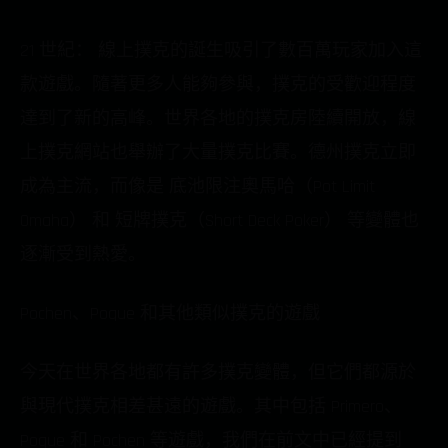
21 世紀： 線上撲克的誕生吸引了數百萬玩家加入這
款遊戲。隨著更多人能夠參與，撲克的受歡迎程度
達到了新的高峰。世界各地的撲克房陸續開放，線
上撲克網站也舉辦了大量撲克比賽。德州撲克立即
成為主流，而像是 底池限注奧馬哈（Pot Limit
Omaha） 和 短牌撲克（Short Deck Poker） 等變體也
逐漸受到熱愛。
Pochen、Poque 和其他類似撲克的遊戲
今天在世界各地都有許多撲克變體，但它們都源於
與現代撲克相差甚遠的遊戲。其中包括 Primero、
Poque 和 Pochen 等遊戲，我們在前文中已經提到