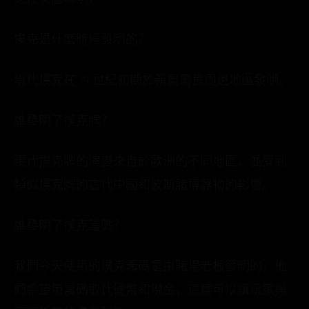
撲克是什麼時候發明的？
現代撲克在 19 世紀初期於新奧爾良周邊地區發明。
誰發明了撲克牌？
現代撲克牌的演變來自於歐洲的不同地區，並受到
類似撲克牌的古代中國和波斯賭博器物的影響。
誰發明了撲克籌碼？
我們今天使用的撲克籌碼是由賭場老板發明的，他
們希望用籌碼取代硬幣和現金，這樣可以讓玩家與