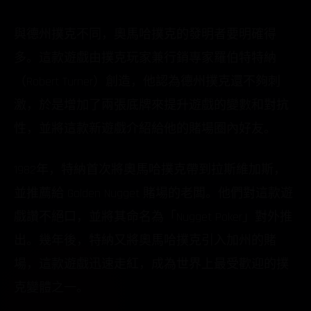
與德州撲克不同，奧馬哈撲克的發明者要明確得
多。這款遊戲由撲克玩家兼行銷專家羅伯特特納
（Robert Turner）創造，他認為德州撲克還不夠刺
激，於是增加了兩張底牌來提升遊戲的變數和對抗
性，並將這款新遊戲介紹給他的賭場圈內好友。
1982年，特納首次將奧馬哈撲克帶到拉斯維加斯，
並推薦給 Golden Nugget 賭場的老闆。他們對這款遊
戲讚不絕口，並將其命名為「Nugget Poker」對外推
出。幾年後，特納又將奧馬哈撲克引入加州的賭
場，這款遊戲迅速走紅，成為世界上最受歡迎的撲
克變體之一。