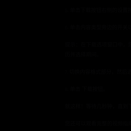
5. 单击下载按钮右侧的设
6. 单击内容类型旁边的开关
提示：在下载选项窗口中，
历并选择期间。
7. 切换内容格式部分，然
8. 单击 下载按钮。
就这样！等待几秒钟，直到下载
您还可以观看完整的视频指南“如何