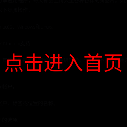
照片分享应用程序，每天都会上传大量各种各样的新图片。如果您
以下步骤操作。
acOS、Windows和Linux。
 Stogram支持
点击进入首页
、其免费功能和以前解锁的高级功能，但我们不再提供用
am帐户。
ram帐户、标签或位置的名称。
适的选项。