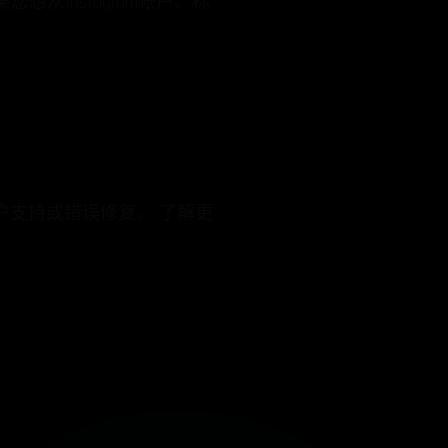
想从Instagram帐户、标
户支持或错误修复。 了解更