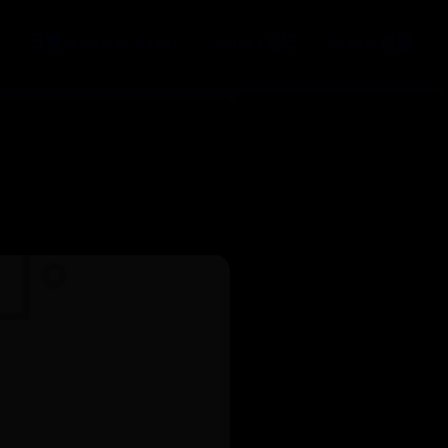
日博365wWW133562
365bet论坛
365dni讲解