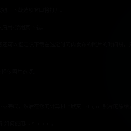
置按钮。下载选项窗口将打开。
以启用/禁用其下载。
您还可以指定仅下载在选定时间内发布的照片的时间段。
后选择仅照片选项。
完成，然后在您的计算机上欣赏Instagram照片的原始
使用4K Stogram”。