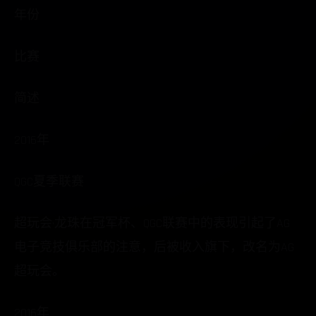
年份
比赛
简述
2016年
QGC夏季联赛
超玩会·龙珠在冠军杯、QGC联赛中的表现引起了AG
电子竞技俱乐部的注意，后被收入旗下，改名为AG
超玩会。
2016年