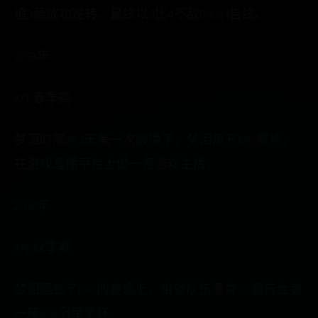
追3局成功逆转，最终以3比4不敌RNG.M告终。
2018年
KPL春季赛
梦泪时隔564天第一次被换下，梦泪离开KPL赛场，
在游戏直播平台上做一名游戏主播。
2019年
KPL秋季赛
梦泪回到了KPL的赛场上，带领队伍勇夺AG超玩会第
一座KPL冠军奖杯。