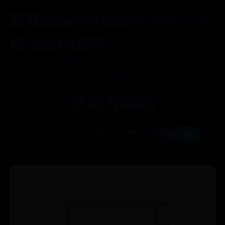
日博365wWW133562-365bet论
坛-365dni讲解
首页
日博365wWW133562
365bet论坛
365dni讲解
梦泪(肖闽辉)
📅 2026-02-18 08:46:11
✍️ admin
👁️ 7362
365dni讲解