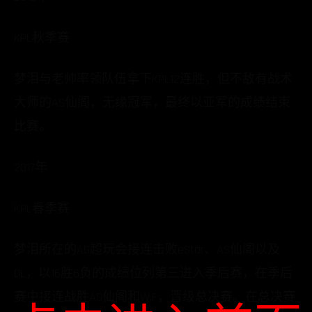
KPL秋季赛
梦泪与老帅率领队伍拿下KPL12连胜，但不敌有战术
大师的AS仙阁，无缘冠军，最终以亚军的成绩结束
比赛。
2017年
KPL春季赛
梦泪所在的AG超玩会接连击败eStar、AS仙阁以及
DL，以16胜6负的成绩位列第三进入季后赛，在季后
赛中接连战胜AS仙阁和W.F，晋级总决赛。在总决赛