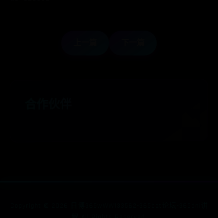
上一篇
下一篇
合作伙伴
Copyright ©
2026
日博365wWW133562-365bet论坛-365dni讲
解 All Rights Reserved.