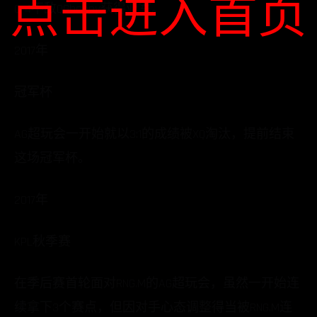
点击进入首页
0-4不敌QGhappy获得亚军。
2017年
冠军杯
AG超玩会一开始就以3:1的成绩被XQ淘汰，提前结束
这场冠军杯。
2017年
KPL秋季赛
在季后赛首轮面对RNG.M的AG超玩会，虽然一开始连
续拿下3个赛点，但因对手心态调整得当被RNG.M连