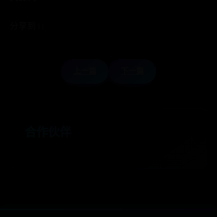
分享到 | |
上一篇
下一篇
合作伙伴