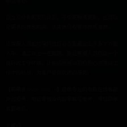
和自尊心。
设立多样化的奖励计划，不仅是物质奖励，也可以
是更多的休息时间、优先休假权等非物质激励。
让客服人员始终保持良好心态需要企业从多个方面
入手，通过以上一些措施，能让客服人员创造一个
良好的工作环境，让他们能够以积极的心态面对工
作中的挑战，为客户提供优质的服务。
【萌萌客:www.mmker.cn】提供专业的电商在线客服
外包服务、电话客服及内容审核等服务，帮您简单
客服难题。
关键词