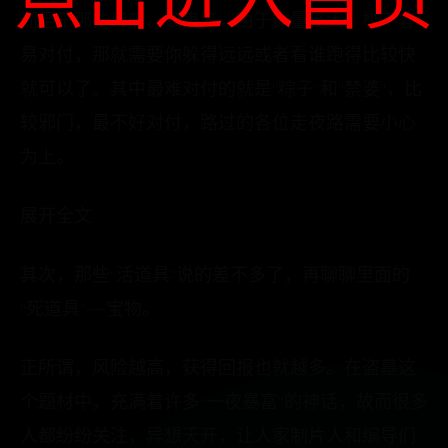
点击进入首页
而至于那些尸蟞、螭蛊等，由于数量庞大，极不容
易对付，那就需要你躲得远远或者看谁跑得比较快
就可以了。其中最难对付的就是“粽子”和“禁婆”，比
较邪门，最不好对付，路过的各位走夜路需要小心
为上。
展开全文
其次，那些“活道具”说的差不多了，再聊聊里面的
“死道具”——宝物。
正所谓，风险越高，获得回报也就越多。在盗墓这
个题材中，充满着许多“一夜暴富”的神话，故而很多
人都纷纷关注，异想天开，让人家制片人和编导们