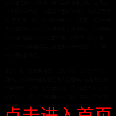
有水陆之分。比如说，类人型的守墓工具，基本上
以女性形象为主，如旱墓穴里的“粽子”，海底墓里面
的“禁婆”等。这些道具经常使人神志不清，出现种种
恐惧的幻觉。同样，也有爬虫类的“道具”，如旱地墓
穴里面的螭蛊，水下面的尸蟞，还有在《怒晴湘
西》中的有毒蜈蚣等。总之长得奇形怪状，专门吓
唬小朋友而设置。
当然，也有灵长类动物，比如《怒海潜沙》中的海
猴子，以及被螭蛊控制住的大猩猩等。这些看上去
比较强大，实际上能力比较弱，可以单打独斗，比
较好对付。这对于闷油瓶小哥来说，基本上算是家
常便饭。