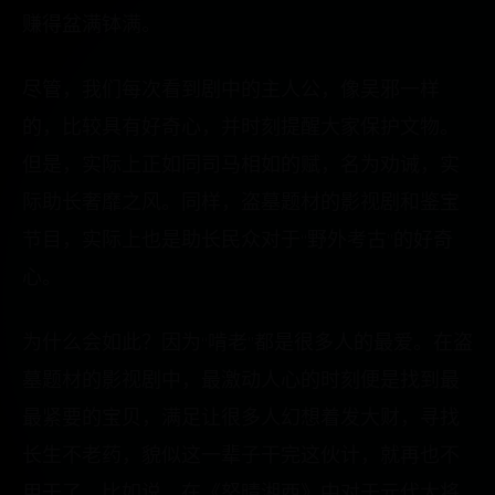
赚得盆满钵满。
尽管，我们每次看到剧中的主人公，像吴邪一样
的，比较具有好奇心，并时刻提醒大家保护文物。
但是，实际上正如同司马相如的赋，名为劝诫，实
际助长奢靡之风。同样，盗墓题材的影视剧和鉴宝
节目，实际上也是助长民众对于“野外考古”的好奇
心。
为什么会如此？因为“啃老”都是很多人的最爱。在盗
墓题材的影视剧中，最激动人心的时刻便是找到最
最紧要的宝贝，满足让很多人幻想着发大财，寻找
长生不老药，貌似这一辈子干完这伙计，就再也不
用干了。比如说，在《怒晴湘西》中对于元代大将