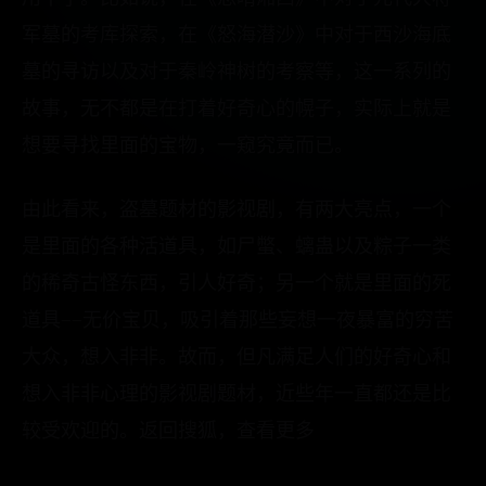
军墓的考库探索，在《怒海潜沙》中对于西沙海底
墓的寻访以及对于秦岭神树的考察等，这一系列的
故事，无不都是在打着好奇心的幌子，实际上就是
想要寻找里面的宝物，一窥究竟而已。
由此看来，盗墓题材的影视剧，有两大亮点，一个
是里面的各种活道具，如尸蟞、螭蛊以及粽子一类
的稀奇古怪东西，引人好奇；另一个就是里面的死
道具——无价宝贝，吸引着那些妄想一夜暴富的穷苦
大众，想入非非。故而，但凡满足人们的好奇心和
想入非非心理的影视剧题材，近些年一直都还是比
较受欢迎的。返回搜狐，查看更多